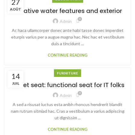
27
Creative water features and exterior
AOÛT
0
Admin
Ac haca ullamcorper donec ante habi tasse donec imperdiet
eturpis varius per a augue magna hac. Nec hac et vestibulum
duis a tincidunt ...
CONTINUE READING
FURNITURE
14
Sweet seat: functional seat for IT folks
JUIL
0
Admin
A sed a risusat luctus esta anibh rhoncus hendrerit blandit
nam rutrum sitmiad hac. Cras a vestibulum a varius adipiscing
ut dignissim ...
CONTINUE READING