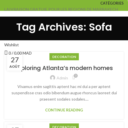
CATÉGORIES
LAIVRAISON GRATUIE POUR LES REGIONS DE MARRAKECH
QUI SOMME-NOUS
CONTACTEZ-NOUS
ACCUEIL
SALONS
TABLES
CHAISES
ACCESSOIRES
Tag Archives: Sofa
PARASOLS
TRANSATS
Login / Register
Wishlist
0
/
0,00
MAD
DECORATION
27
Menu
Exploring Atlanta’s modern homes
AOÛT
/
0,00
MAD
0
Admin
Vivamus enim sagittis aptent hac mi dui a per aptent
suspendisse cras odio bibendum augue rhoncus laoreet dui
praesent sodales sodales....
CONTINUE READING
DECORATION