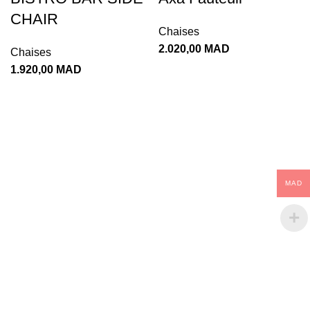
CHAIR
Chaises
2.020,00
MAD
Chaises
1.920,00
MAD
MAD
Depuis la naissance de la société THE TEAK
HOUSE en 2006 on est considéré parmi les
pionniers du secteur d'activité