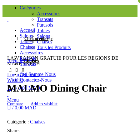
Catégories
Accessoires
Transats
Parasols
Accueil
Tables
Salons
Salons
Click to enlarge
Tables
Chaises
Chaises
Tous les Produits
Accessoires
LAIVRAISON GRATUIE POUR LES REGIONS DE
Parasols
Accueil
Chaises
MARRAKECH
Transats
Qui Somme-Nous
Login / Register
Contactez-Nous
Wishlist
MALMO Dining Chair
0
/
0,00
MAD
Menu
Compare
Add to wishlist
/
0,00
MAD
Catégorie :
Chaises
Share: