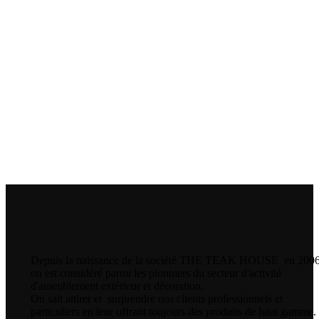
Depuis la naissance de la société THE TEAK HOUSE en 200
on est considéré parmi les pionniers du secteur d'activité
d'ameublement extérieur et décoration.
On sait attirer et surprendre nos clients professionnels et
particuliers en leur offrant toujours des produits de haut gamme.