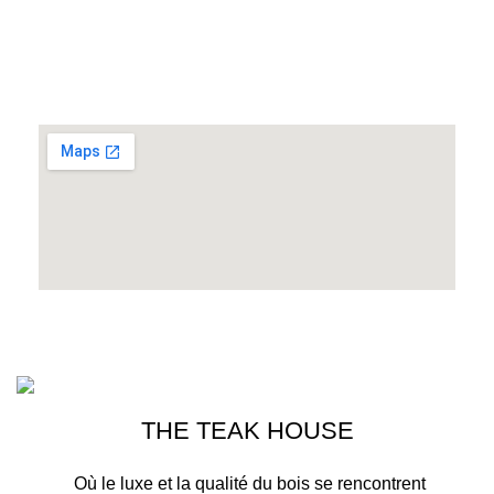
Adresse :
507,Q I SIDI GHANEM MARRAKECH
MAROC
THE TEAK HOUSE MARRAKECH
2023>. PREMIUM E-COMMERCE
SOLUTIONS.
THE TEAK HOUSE
Où le luxe et la qualité du bois se rencontrent