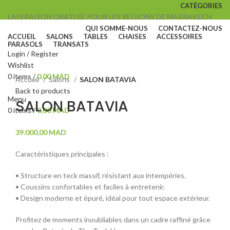
CATÉGORIES
LAIVRAISON GRATUIE POUR LES REGIONS DE MARRAKECH
QUI SOMME-NOUS
CONTACTEZ-NOUS
ACCUEIL
SALONS
TABLES
CHAISES
ACCESSOIRES
PARASOLS
TRANSATS
Login / Register
Wishlist
Click to enlarge
0
items
/
0,00
MAD
Accueil
Salons
SALON BATAVIA
Back to products
Menu
SALON BATAVIA
0
items
/
0,00
MAD
39.000,00
MAD
Caractéristiques principales :
• Structure en teck massif, résistant aux intempéries.
• Coussins confortables et faciles à entretenir.
• Design moderne et épuré, idéal pour tout espace extérieur.
Profitez de moments inoubliables dans un cadre raffiné grâce