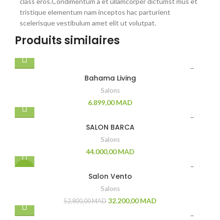
class eros.Condimentum a et ullamcorper dictumst mus et
tristique elementum nam inceptos hac parturient
scelerisque vestibulum amet elit ut volutpat.
Produits similaires
Bahama Living
Salons
6.899,00
MAD
SALON BARCA
Salons
44.000,00
MAD
-39%
Salon Vento
Salons
32.200,00
MAD
52.800,00
MAD