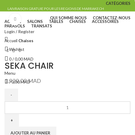
CATÉGORIES
LAIVRAISON GRATUIE POUR LES REGIONS DE MARRAKECH
QUI SOMME-NOUS
CONTACTEZ-NOUS
Click to enlarge
ACCUEIL
SALONS
TABLES
CHAISES
ACCESSOIRES
PARASOLS
TRANSATS
Login / Register
Accueil
Chaises
Wishlist
0
/
0,00
MAD
SEKA CHAIR
Menu
1.920,00
MAD
/
0,00
MAD
AJOUTER AU PANIER