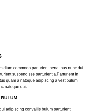
S
am diam commodo parturient penatibus nunc dui
turient suspendisse parturient a.Parturient in
ectus quam a natoque adipiscing a vestibulum
nc natoque dui.
S BULUM
ui adipiscing convallis bulum parturient