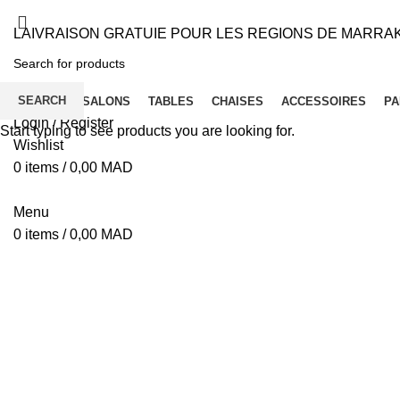
LAIVRAISON GRATUIE POUR LES REGIONS DE MARRA
SEARCH
ACCUEIL
SALONS
TABLES
CHAISES
ACCESSOIRES
PA
Login / Register
Start typing to see products you are looking for.
Wishlist
0
items
/
0,00
MAD
Menu
0
items
/
0,00
MAD
Click to enlarge