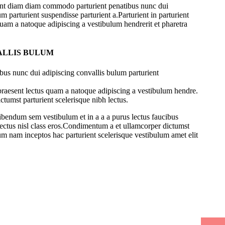
ent diam diam commodo parturient penatibus nunc dui
m parturient suspendisse parturient a.Parturient in parturient
quam a natoque adipiscing a vestibulum hendrerit et pharetra
ALLIS BULUM
bus nunc dui adipiscing convallis bulum parturient
 praesent lectus quam a natoque adipiscing a vestibulum hendre.
ctumst parturient scelerisque nibh lectus.
ibendum sem vestibulum et in a a a purus lectus faucibus
 lectus nisl class eros.Condimentum a et ullamcorper dictumst
um nam inceptos hac parturient scelerisque vestibulum amet elit