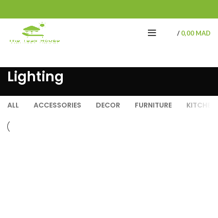
/
0,00
MAD
Lighting
ALL
ACCESSORIES
DECOR
FURNITURE
KITCHEN
LIGHTING
VENENATIS NAM PHASELLUS