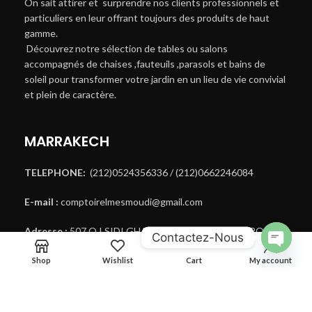
On sait attirer et surprendre nos clients professionnels et
particuliers en leur offrant toujours des produits de haut
gamme.
Découvrez notre sélection de tables ou salons
accompagnés de chaises ,fauteuils ,parasols et bains de
soleil pour transformer votre jardin en un lieu de vie convivial
et plein de caractère.
MARRAKECH
TELEPHONE:
(212)0524356336 / (212)0662246084
E-mail :
comptoirelmesmoudi@gmail.com
Adresse :
507,Q I SIDI GHANEM MARRAKECH MAROC
Contactez-Nous
OPEN
Shop
Wishlist
Cart
My account
CHATY