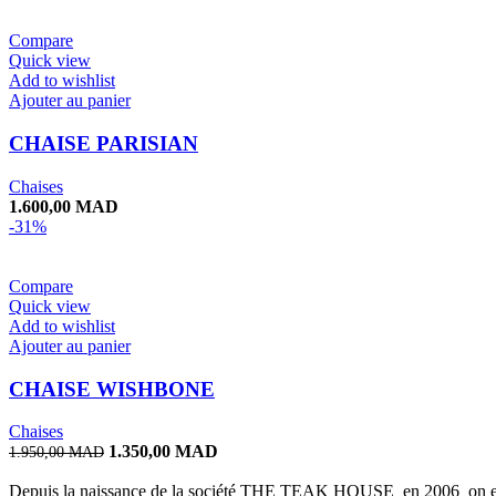
Compare
Quick view
Add to wishlist
Ajouter au panier
CHAISE PARISIAN
Chaises
1.600,00
MAD
-31%
Compare
Quick view
Add to wishlist
Ajouter au panier
CHAISE WISHBONE
Chaises
Le
Le
1.350,00
MAD
1.950,00
MAD
prix
prix
initial
actuel
Depuis la naissance de la société THE TEAK HOUSE en 2006 on est co