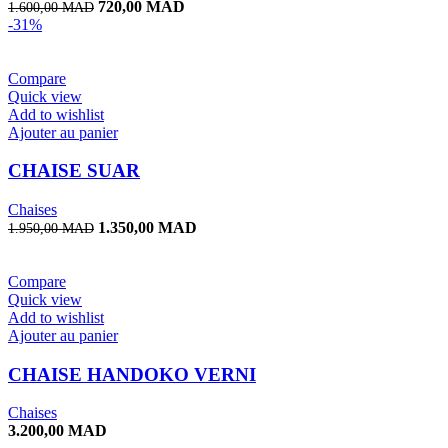
Le
Le
720,00
MAD
1.600,00
MAD
prix
prix
-31%
initial
actuel
était :
est :
1.600,00 MAD.
720,00 MAD.
Compare
Quick view
Add to wishlist
Ajouter au panier
CHAISE SUAR
Chaises
Le
Le
1.350,00
MAD
1.950,00
MAD
prix
prix
initial
actuel
était :
est :
Compare
1.950,00 MAD.
1.350,00 MAD.
Quick view
Add to wishlist
Ajouter au panier
CHAISE HANDOKO VERNI
Chaises
3.200,00
MAD