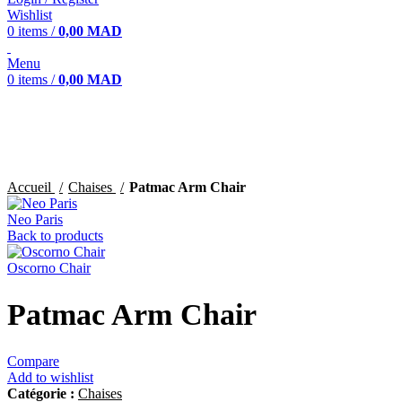
Wishlist
0
items
/
0,00
MAD
Menu
0
items
/
0,00
MAD
Click to enlarge
Accueil
Chaises
Patmac Arm Chair
Neo Paris
Back to products
Oscorno Chair
Patmac Arm Chair
Compare
Add to wishlist
Catégorie :
Chaises