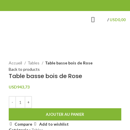
/
USD
0,00
Click to enlarge
Accueil
Tables
Table basse bois de Rose
Back to products
Table basse bois de Rose
USD
943,73
AJOUTER AU PANIER
Compare
Add to wishlist
Catégorie :
Tables