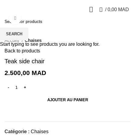
0
/
0,00
MAD
Click to enlarge
SEARCH
Accueil
Chaises
Start typing to see products you are looking for.
Back to products
Teak side chair
2.500,00
MAD
AJOUTER AU PANIER
Catégorie :
Chaises