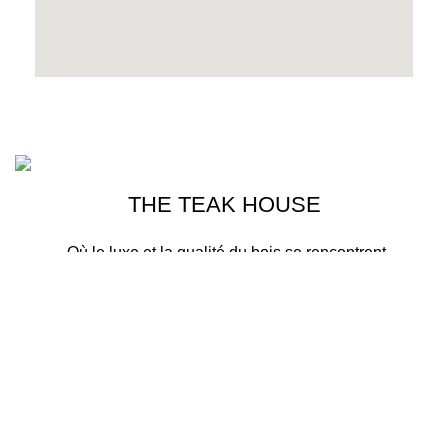
THE TEAK HOUSE MARRAKECH
2023>. PREMIUM E-COMMERCE
SOLUTIONS.
THE TEAK HOUSE
Où le luxe et la qualité du bois se rencontrent
Notre équipe a votre disposition 24h/24
Shop
Wishlist