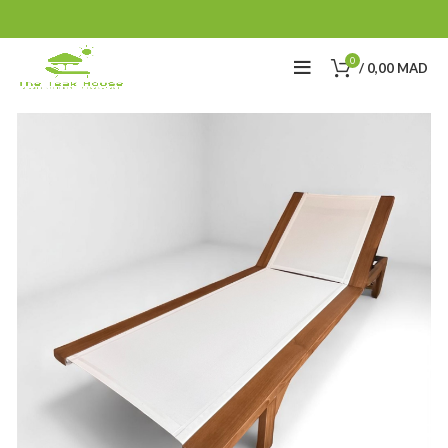
0
/
0,00
MAD