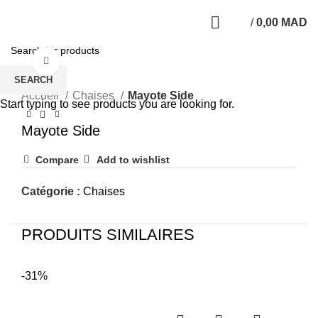
/
0,00
MAD
Click to enlarge
SEARCH
Accueil
Chaises
Mayote Side
Start typing to see products you are looking for.
Mayote Side
Compare
Add to wishlist
Catégorie :
Chaises
PRODUITS SIMILAIRES
-31%