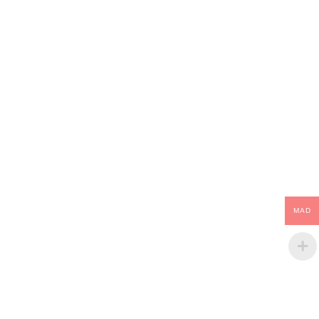
MAD
Depuis la naissance de la société THE TEAK
HOUSE en 2006 on est considéré parmi les