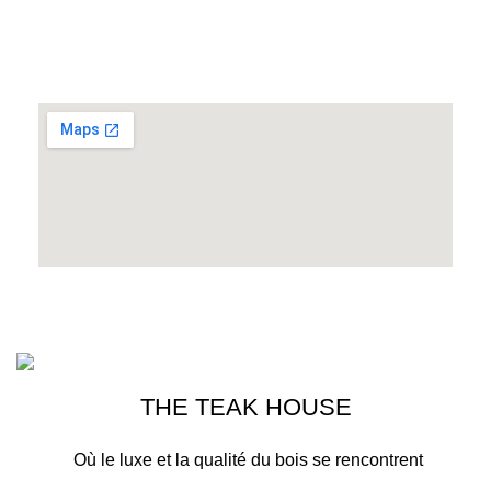
Adresse :
507,Q I SIDI GHANEM MARRAKECH
MAROC
THE TEAK HOUSE MARRAKECH
2023>. PREMIUM E-COMMERCE
SOLUTIONS.
THE TEAK HOUSE
Où le luxe et la qualité du bois se rencontrent