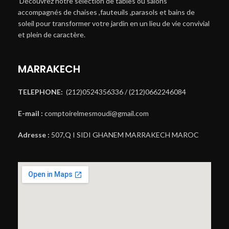
Découvrez notre sélection de tables ou salons
accompagnés de chaises ,fauteuils ,parasols et bains de
soleil pour transformer votre jardin en un lieu de vie convivial
et plein de caractère.
MARRAKECH
TELEPHONE:
(212)0524356336 / (212)0662246084
E-mail :
comptoirelmesmoudi@gmail.com
Adresse :
507,Q I SIDI GHANEM MARRAKECH MAROC