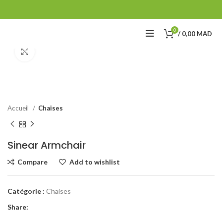
0
/
0,00
MAD
Click to enlarge
Accueil
Chaises
Sinear Armchair
Compare
Add to wishlist
Catégorie :
Chaises
Share: